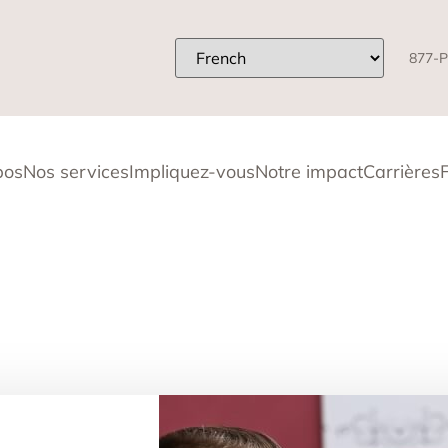
877-P
pos
Nos services
Impliquez-vous
Notre impact
Carrières