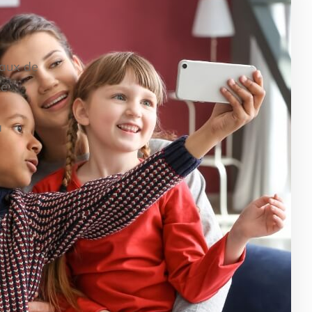
iaux de
le
à