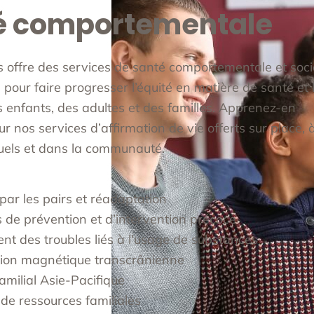
é comportementale
ics offre des services de santé comportementale et soc
 pour faire progresser l’équité en matière de santé et 
s enfants, des adultes et des familles. Apprenez-en
 nos services d’affirmation de vie offerts sur place, 
rtuels et dans la communauté.
par les pairs et réadaptation
 de prévention et d’intervention précoce
nt des troubles liés à l'usage de substances
tion magnétique transcrânienne
amilial Asie-Pacifique
de ressources familiales