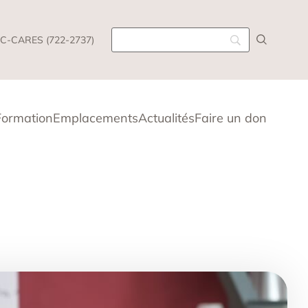
C-CARES (722-2737)
Formation
Emplacements
Actualités
Faire un don