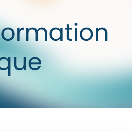
 formation
ique