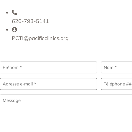
626-793-5141
PCTI@pacificclinics.org
Nom
(Requis)
Email
Téléphone
(Requis)
(Requis)
Sans
titre