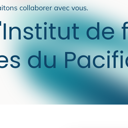
itons collaborer avec vous.
'Institut de
es du Pacif