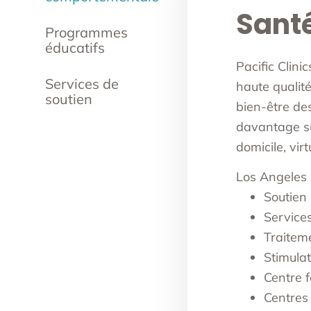
Sant
Programmes
éducatifs
Pacific Clin
Services de
haute qualité
soutien
bien-être de
davantage sur
domicile, vi
Los Angeles
Soutien 
Services
Traiteme
Stimula
Centre f
Centres 