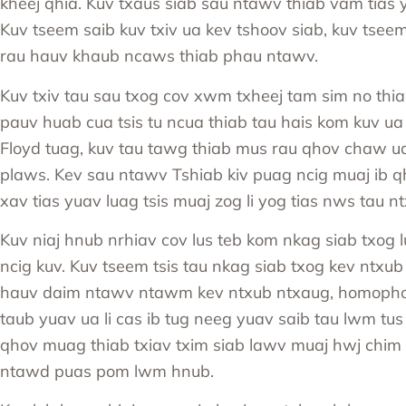
kheej qhia. Kuv txaus siab sau ntawv thiab vam tias
Kuv tseem saib kuv txiv ua kev tshoov siab, kuv tsee
rau hauv khaub ncaws thiab phau ntawv.
Kuv txiv tau sau txog cov xwm txheej tam sim no thi
pauv huab cua tsis tu ncua thiab tau hais kom kuv u
Floyd tuag, kuv tau tawg thiab mus rau qhov chaw u
plaws. Kev sau ntawv
Tshiab kiv puag ncig
muaj ib qh
xav tias yuav luag tsis muaj zog li yog tias nws tau
Kuv niaj hnub nrhiav cov lus teb kom nkag siab txog l
ncig kuv. Kuv tseem tsis tau nkag siab txog kev ntx
hauv daim ntawv ntawm kev ntxub ntxaug, homophobi
taub yuav ua li cas ib tug neeg yuav saib tau lwm tu
qhov muag thiab txiav txim siab lawv muaj hwj chim l
ntawd puas pom lwm hnub.