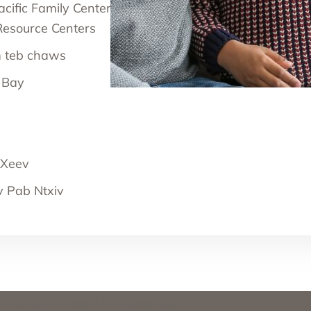
cific Family Center
Resource Centers
im teb chaws
 Bay
 Xeev
 Pab Ntxiv