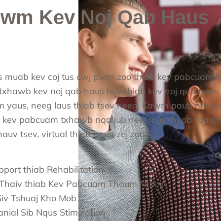
Pwm Kev Noj Qab Haus
ics muab kev coj tus cwj pwm zoo thiab kev pabcuam k
 txhawb kev noj qab haus huv thiab kev noj qab haus
 yaus, neeg laus thiab tsev neeg. Kawm paub ntau n
v kev pabcuam txhawb nqa lub neej muaj nyob rau 
uv tsev, virtual thiab hauv zej zog.
port thiab Rehabilitation
 Thaiv thiab Kev Pabcuam Thaum Ntxov
Siv Tshuaj Kho Mob
anial Sib Nqus Stimulation