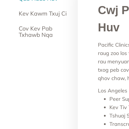
Cwj 
Kev Kawm Txuj Ci
Huv
Cov Kev Pab
Txhawb Nqa
Pacific Clin
raug zoo los
rau menyuam
txog peb co
qhov chaw, ha
Los Angeles
Peer Sup
Kev Tiv
Tshuaj 
Transcr