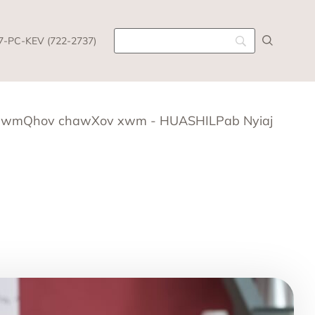
7-PC-KEV (722-2737)
awm
Qhov chaw
Xov xwm - HUASHIL
Pab Nyiaj