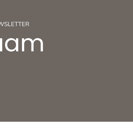
WSLETTER
luam