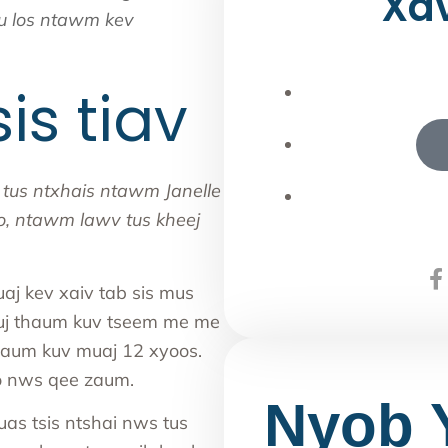
Xa
au los ntawm kev
is tiav
b tus ntxhais ntawm Janelle
, ntawm lawv tus kheej
aj kev xaiv tab sis mus
kauj thaum kuv tseem me me
 thaum kuv muaj 12 xyoos.
so nws qee zaum.
Nyob 
s tsis ntshai nws tus