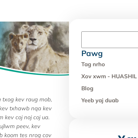
Pawg
Tag nrho
Xov xwm - HUASHIL
Blog
a txog kev raug mob,
Yeeb yaj duab
 kev txhawb nqa kev
kev coj noj coj ua.
ujlwm peev, kev
b koom tes nrog cov