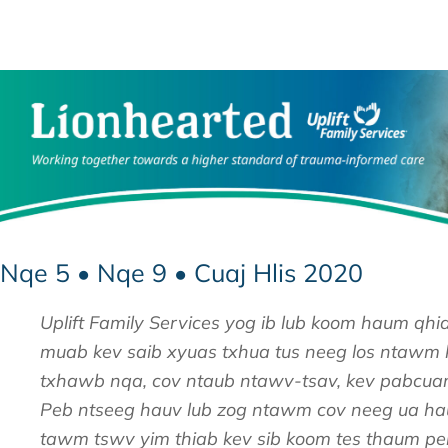
Nqe 5 • Nqe 9 • Cuaj Hlis 2020
Uplift Family Services yog ib lub koom haum qhi
muab kev saib xyuas txhua tus neeg los ntawm
txhawb nqa, cov ntaub ntawv-tsav, kev pabcuam 
Peb ntseeg hauv lub zog ntawm cov neeg ua ha
tawm tswv yim thiab kev sib koom tes thaum pe