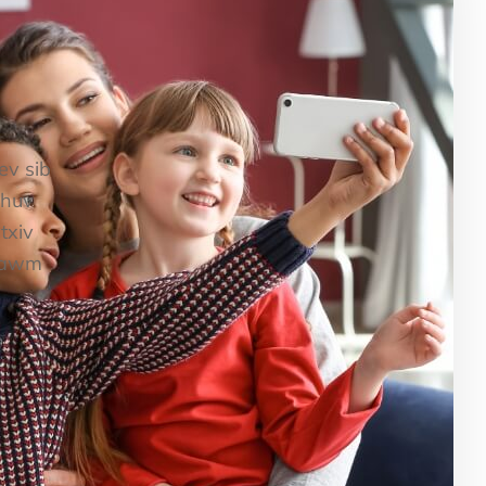
ev sib
 huv
txiv
ntawm