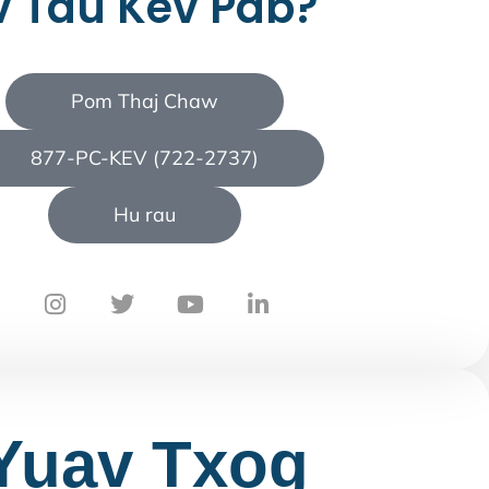
v Tau Kev Pab?
Pom Thaj Chaw
877-PC-KEV (722-2737)
Hu rau
Yuav Txog