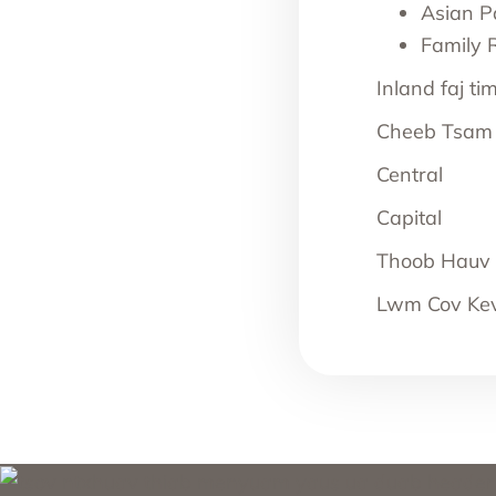
Asian Pa
Family 
Inland faj t
Cheeb Tsam
Central
Capital
Thoob Hauv
Lwm Cov Kev