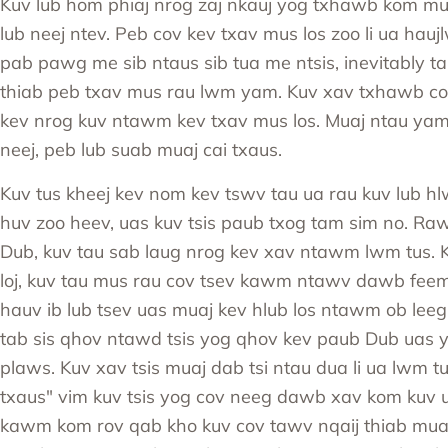
Kuv lub hom phiaj nrog zaj nkauj yog txhawb kom m
lub neej ntev. Peb cov kev txav mus los zoo li ua hauj
pab pawg me sib ntaus sib tua me ntsis, inevitably ta
thiab peb txav mus rau lwm yam. Kuv xav txhawb c
kev nrog kuv ntawm kev txav mus los. Muaj ntau yam h
neej, peb lub suab muaj cai txaus.
Kuv tus kheej kev nom kev tswv tau ua rau kuv lub h
huv zoo heev, uas kuv tsis paub txog tam sim no. Raws
Dub, kuv tau sab laug nrog kev xav ntawm lwm tus. K
loj, kuv tau mus rau cov tsev kawm ntawv dawb feem 
hauv ib lub tsev uas muaj kev hlub los ntawm ob lee
tab sis qhov ntawd tsis yog qhov kev paub Dub uas 
plaws. Kuv xav tsis muaj dab tsi ntau dua li ua lwm tu
txaus" vim kuv tsis yog cov neeg dawb xav kom kuv ua
kawm kom rov qab kho kuv cov tawv nqaij thiab mua