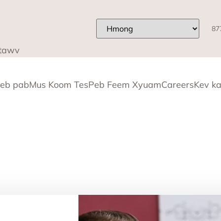
87
tawv
eb pab
Mus Koom Tes
Peb Feem Xyuam
Careers
Kev k