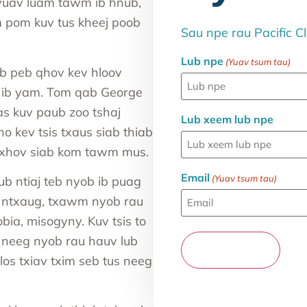
 yuav luam tawm ib hnub,
m pom kuv tus kheej poob
Sau npe rau Pacific Cl
Lub npe
(Yuav tsum tau)
ab peb qhov kev hloov
a ib yam. Tom qab George
as kuv paub zoo tshaj
Lub xeem lub npe
o kev tsis txaus siab thiab
 ntxhov siab kom tawm mus.
Email
(Yuav tsum tau)
ub ntiaj teb nyob ib puag
ub ntxaug, txawm nyob rau
a, misogyny. Kuv tsis to
s neeg nyob rau hauv lub
os txiav txim seb tus neeg