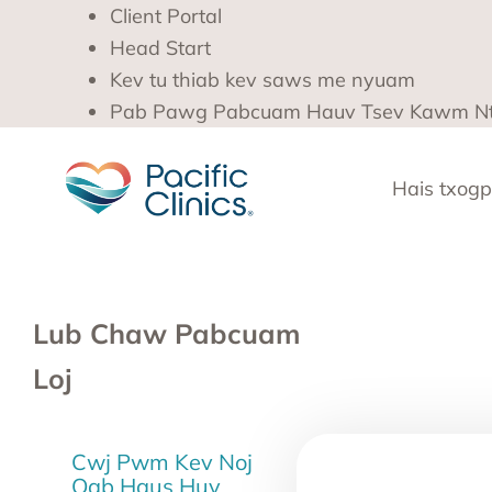
Client Portal
Head Start
Kev tu thiab kev saws me nyuam
Pab Pawg Pabcuam Hauv Tsev Kawm N
Hais txog
p
Lub Chaw Pabcuam
Loj
Cwj Pwm Kev Noj
Qab Haus Huv