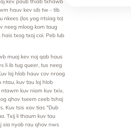
uaj kev paub thiab txhawb
lwm hauv kev sib tw - tib
u nkees (los yog ntsiag to)
ov neeg mloog kom taug
ais txog txoj cai. Peb lub
lwb muaj kev noj qab haus
 li ib tug queer, tus neeg
uv loj hlob hauv cov nroog
ntau, kuv tau loj hlob
g ntawm kuv niam kuv txiv,
yog qhov tseem ceeb tshaj
s. Kuv tsis xav tias "Dub
. Txij li thaum kuv tau
j sia nyob rau qhov nws