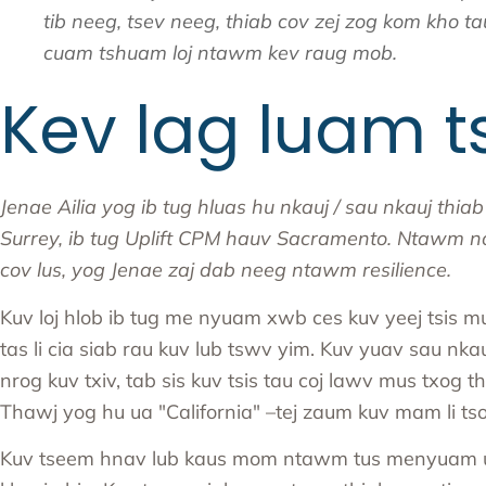
tib neeg, tsev neeg, thiab cov zej zog kom kho t
cuam tshuam loj ntawm kev raug mob.
Kev lag luam ts
Jenae Ailia yog ib tug hluas hu nkauj / sau nkauj thia
Surrey, ib tug
Uplift CPM hauv Sacramento
. Ntawm no
cov lus, yog Jenae zaj dab neeg ntawm resilience.
Kuv loj hlob ib tug me nyuam xwb ces kuv yeej tsis mu
tas li cia siab rau kuv lub tswv yim. Kuv yuav sau n
nrog kuv txiv, tab sis kuv tsis tau coj lawv mus txog
Thawj yog hu ua "California" –tej zaum kuv mam li t
Kuv tseem hnav lub kaus mom ntawm tus menyuam ua