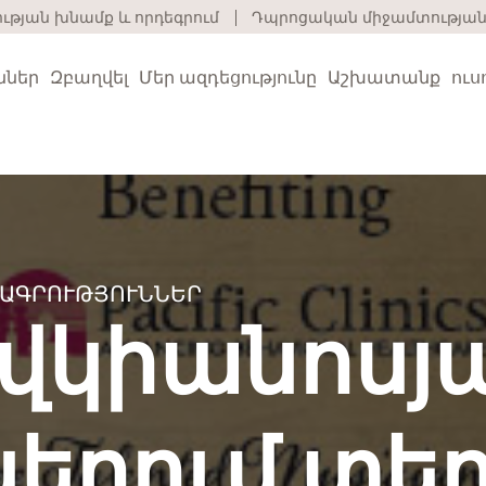
թյան խնամք և որդեգրում
Դպրոցական միջամտության
ններ
Զբաղվել
Մեր ազդեցությունը
Աշխատանք
ուս
ԴԱԳՐՈՒԹՅՈՒՆՆԵՐ
վկիանոսյ
քագծային առողջություն
ic Clinics-ը մատուցում է բարձրորակ վարքագծայ
երում տեղ
ապահություն և սոցիալական ծառայություններ
ների, մեծահասակների և ընտանիքների առող