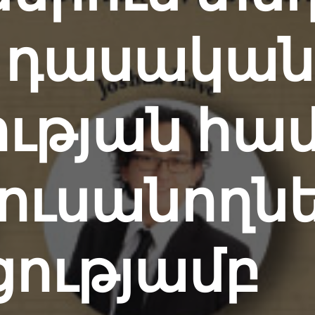
արությունն ու բարեկեցությունն առաջ մղելու 
ք ավելին մեր կյանքը հաստատող ծառայությու
մ դասական
, որոնք առաջարկվում են տեղում, տանը, վիրտ
նքում:
նջելես
ւթյան համ
ակիցների աջակցություն և վերականգնում
րգելման և վաղ միջամտության ծառայությու
թերի օգտագործման խանգարման բուժում
զիտային մագնիսական խթանումը
ուսանողն
կան խաղաղօվկիանոսյան ընտանեկան կենտրո
եկան ռեսուրս կենտրոններ
 Empire
ությամբ
տարածք
րոնական