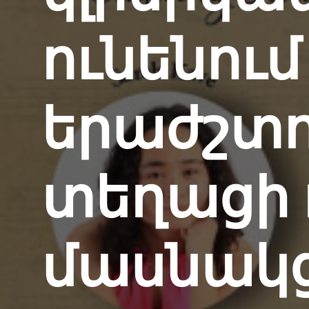
հավաս
ծառայություններ
Իմացե
ունենու
մասին
համայ
Լոս Ա
երաժշտո
Հասակ
Կանխա
Նյու
Տրան
տեղացի 
Ասիա
Ընտան
Inland
մասնակց
Bay 
Կենտ