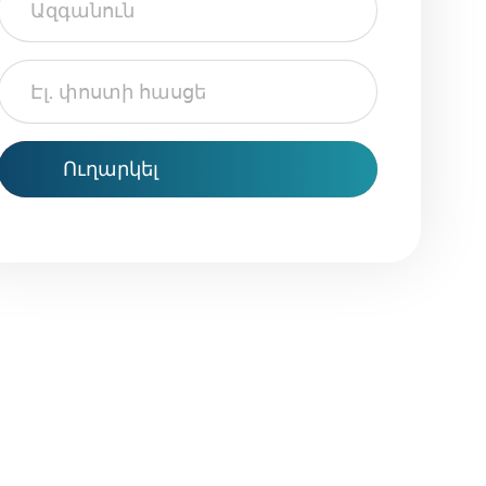
Էլ.
փոստի
հասցե