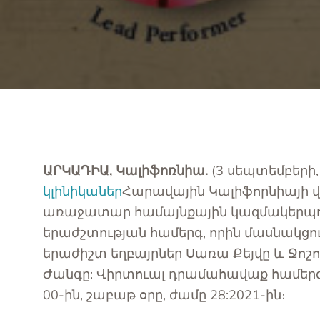
Կապի
Պետա
Լրացո
ԱՐԿԱԴԻԱ, Կալիֆոռնիա.
(3 սեպտեմբերի, 
կլինիկաներ
Հարավային Կալիֆորնիայի վ
առաջատար համայնքային կազմակերպու
երաժշտության համերգ, որին մասնակց
երաժիշտ եղբայրներ Սառա Քեյվը և Ջոշո
Ժանգը: Վիրտուալ դրամահավաք համերգ
00-ին, շաբաթ օրը, ժամը 28:2021-ին։