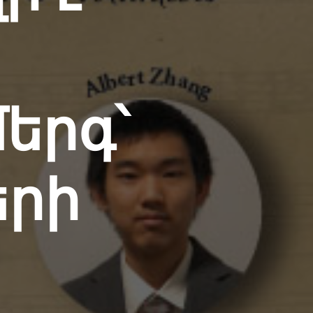
համար:
նների
ուալ և
երգ՝
ններ
երի
ն