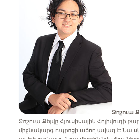
Ջոշուա Ք
Ջոշուա Քեյվը Հյուսիսային Հոլիվուդի 
միջնակարգ դպրոցի աճող ավագ է: Նա սկ