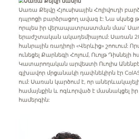
Սառա Քեյվի մասին
Սառա Քեյվը Հյուսիսային Հոլիվուդի բ
դպրոցի բարձրացող ավագ է: Նա սկսեց 
որպես իր վերապատրաստման մաս՝ Սառա
երաժշտական ​​ակադեմիայում: Սառան 201
հանրային ռադիոյի «Վերևից» շոուում: 
ունեցել Քարնեգի Հոլում, Ուոլթ Դիսնեյի 
Կատարողական արվեստի Ուոլիս Անենբե
գլխավոր մրցանակի դափնեկիրն էր CalASTA 
ում: Սառան կարծում է, որ աներևակայե
համայնքին և ոգևորված է մասնակցել 
համերգին: