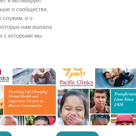
ет и мотивирует.
льше о сообществе,
 служим, и о
 которых нам выпала
 и с которыми мы