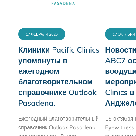
17 ФЕВРАЛЯ 2026
17 ОКТЯБРЯ 
Клиники Pacific Clinics
Новости
упомянуты в
ABC7 о
ежегодном
воодуш
благотворительном
меропри
справочнике Outlook
Clinics 
Pasadena.
Анджел
Ежегодный благотворительный
15 октября
справочник Outlook Pasadena
Eyewitness