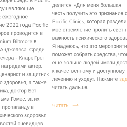
боре средств Pacific
делится: «Для меня большая
оодушевляющие
честь получить это признание 
: ежегодное
Pacific Clinics, которая раздел
е 2022 года Pacific
мое стремление пролить свет 
торое проводится в
важность психического здоровь
nnium Biltmore в
Я надеюсь, что это мероприят
-Анджелеса. Среди
поможет собрать средства, чт
ечера - Кларк Грегг,
еще больше людей имели дос
 наградами актер,
к качественному и доступному
ценарист и защитник
лечению и уходу». Нажмите
зд
о здоровья, а также
читать дальше.
ика, доктор Бет
ьма Гомес, за их
Читать
 пропаганду в
хического здоровья.
востей очевидцев