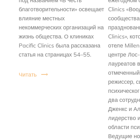
под названием «В честь
ежегодном с
благотворительности» освещает
Clinics «В
влияние местных
сообщества
некоммерческих организаций на
праздновани
жизнь общества. О клиниках
Clinics», ко
Pacific Clinics была рассказана
отеле Mille
статья на страницах 54–55.
центре Лос
лауреатов в
отмеченный
Читать
режиссер, с
психическог
два сотрудн
Дженкс и Ал
лидерство и
области пси
Ведущие но