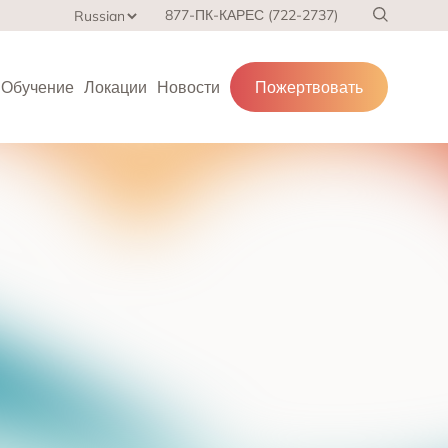
877-ПК-КАРЕС (722-2737)
Обучение
Локации
Новости
Пожертвовать
 области
ения
ей, взрослых
гах,