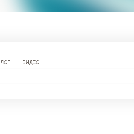
ы профилактики и раннего вмешательства
ие расстройства, связанного с употреблением п
краниальная магнитная стимуляция
ско-Тихоокеанский семейный центр
ные ресурсные центры
енняя империя
БЛОГ
ВИДЕО
rea
альный
ал
штабе штата
нительные Услуги