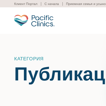
Клиент Портал
С начала
Приемная семья и усыно
Основная зона услуг
Псих
КАТЕГОРИЯ
Публикац
Pacifi
Психического здоровья
поведе
Образовательные
программы
справе
Сервисная служба
и семе
предла
Лос-А
Подде