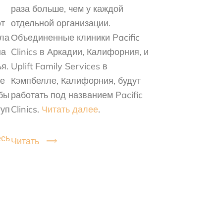
раза больше, чем у каждой
от
отдельной организации.
ила
Объединенные клиники Pacific
на
Clinics в Аркадии, Калифорния, и
я.
Uplift Family Services в
ие
Кэмпбелле, Калифорния, будут
обы
работать под названием Pacific
туп
Clinics.
Читать далее
.
есь
Читать