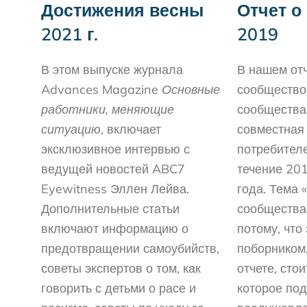
Достижения весны
Отчет о
2021 г.
2019
В этом выпуске журнала
В нашем отч
Advances Magazine
Основные
сообщество
работники, меняющие
сообщества»
ситуацию
, включает
совместная 
эксклюзивное интервью с
потребителей
ведущей новостей ABC7
течение 20
Eyewitness Эллен Лейва.
года. Тема 
Дополнительные статьи
сообщества
включают информацию о
потому, что
предотвращении самоубийств,
поборником
советы экспертов о том, как
отчете, сто
говорить с детьми о расе и
которое по