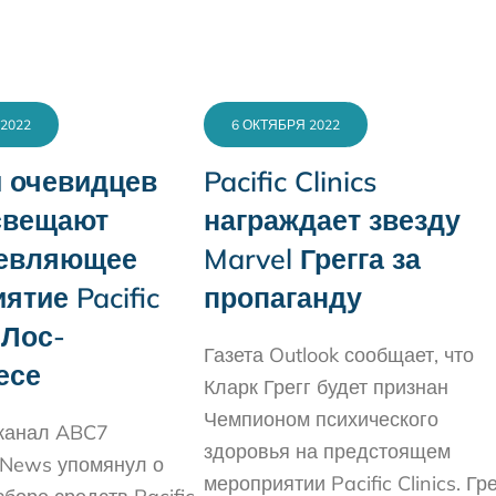
2022
6 ОКТЯБРЯ 2022
 очевидцев
Pacific Clinics
свещают
награждает звезду
евляющее
Marvel Грегга за
ятие Pacific
пропаганду
в Лос-
Газета Outlook сообщает, что
есе
Кларк Грегг будет признан
Чемпионом психического
 канал ABC7
здоровья на предстоящем
 News упомянул о
мероприятии Pacific Clinics. Гре