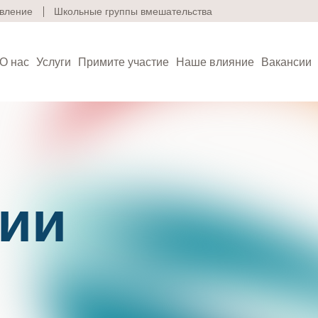
вление
Школьные группы вмешательства
О нас
Услуги
Примите участие
Наше влияние
Вакансии
ического здоровья
ии
c Clinics предоставляет высококачественные услуги в
нческого здоровья и социальных услуг для обеспеч
дливости в отношении здоровья и благополучия дет
й. Узнайте больше о наших жизнеутверждающих услу
гаемых на месте, дома, виртуально и в обществе.
нджелес
ржка коллег и реабилитация