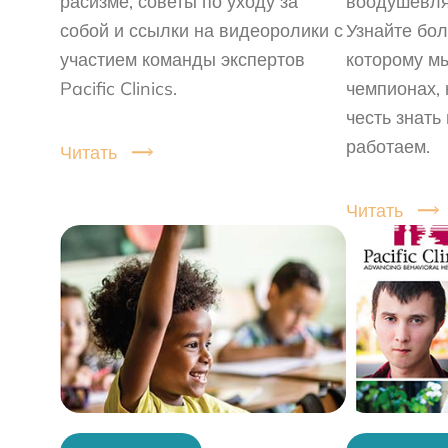
расизме, советы по уходу за
воодушевля
собой и ссылки на видеоролики с
Узнайте бо
участием команды экспертов
которому мы
Pacific Clinics.
чемпионах,
честь знать
работаем.
Читать
Читать