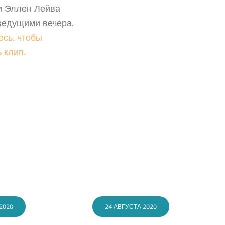
и Эллен Лейва
ведущими вечера.
есь, чтобы
 клип.
2020
24 АВГУСТА 2020