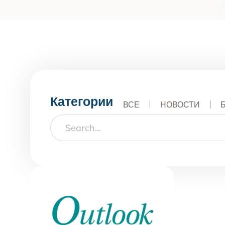
Служб
Лечен
Транс
Азиат
Семей
Внутр
Категории
ВСЕ
НОВОСТИ
Bay A
Центр
Капит
в мас
Допол