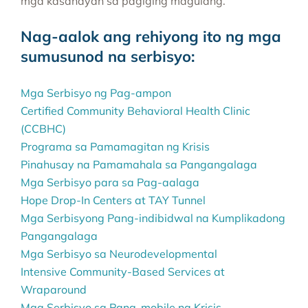
mga kasanayan sa pagiging magulang.
Nag-aalok ang rehiyong ito ng mga
sumusunod na serbisyo:
Mga Serbisyo ng Pag-ampon
Certified Community Behavioral Health Clinic
(CCBHC)
Programa sa Pamamagitan ng Krisis
Pinahusay na Pamamahala sa Pangangalaga
Mga Serbisyo para sa Pag-aalaga
Hope Drop-In Centers at TAY Tunnel
Mga Serbisyong Pang-indibidwal na Kumplikadong
Pangangalaga
Mga Serbisyo sa Neurodevelopmental
Intensive Community-Based Services at
Wraparound
Mga Serbisyo sa Pang-mobile na Krisis