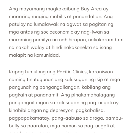
Ang mayamang magkakaibang Bay Area ay
maaaring maging mabilis at panandalian. Ang
patuloy na lumalawak na agwat sa pagitan ng
mga antas ng socioeconomic ay nag-iwan sa
maraming pamilya na nahihirapan, nakakaramdam
na nakahiwalay at hindi nakakonekta sa isang
malapit na komunidad.
Kapag tumulong ang Pacific Clinics, karaniwan
naming tinutugunan ang kalusugan ng isip at mga
pangunahing pangangailangan, kabilang ang
pagkain at pananamit. Ang pinakamahalagang
pangangailangan sa kalusugan ng pag-uugali ay
kinabibilangan ng depresyon, pagkabalisa,
pagpapakamatay, pang-aabuso sa droga, pambu-
bully sa paaralan, mga hamon sa pag-uugali at