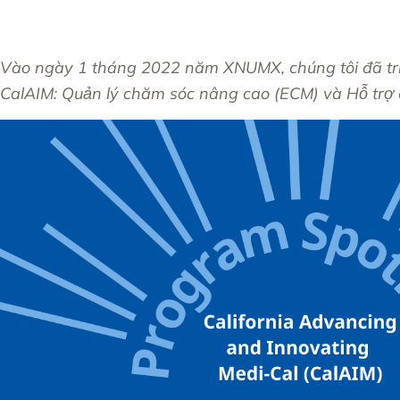
Vào ngày 1 tháng 2022 năm XNUMX, chúng tôi đã triể
CalAIM: Quản lý chăm sóc nâng cao (ECM) và Hỗ trợ