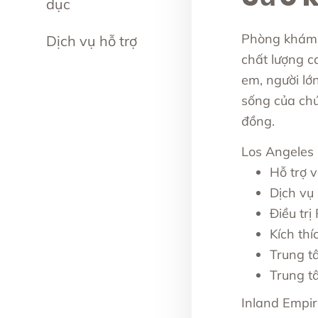
dục
Phòng khám P
Dịch vụ hỗ trợ
chất lượng c
em, người lớ
sống của chú
đồng.
Los Angeles
Hỗ trợ 
Dịch vụ
Điều tr
Kích thí
Trung t
Trung t
Inland Empir