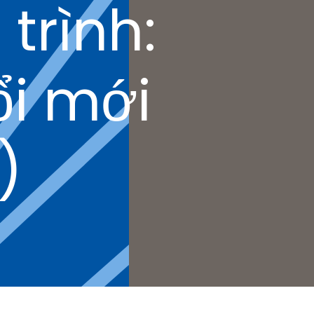
trình:
ổi mới
)