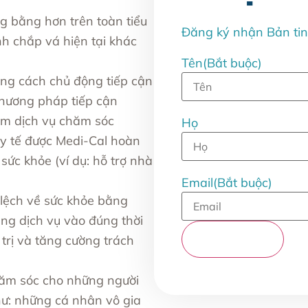
g bằng hơn trên toàn tiểu
Đăng ký nhận Bản ti
h chắp vá hiện tại khác
Tên
(Bắt buộc)
ằng cách chủ động tiếp cận
hương pháp tiếp cận
ếm dịch vụ chăm sóc
Họ
 y tế được Medi-Cal hoàn
sức khỏe (ví dụ: hỗ trợ nhà
Email
(Bắt buộc)
lệch về sức khỏe bằng
úng dịch vụ vào đúng thời
 trị và tăng cường trách
chăm sóc cho những người
ư: những cá nhân vô gia