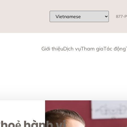
877-P
Giới thiệu
Dịch vụ
Tham gia
Tác động
hoẻ hành vi