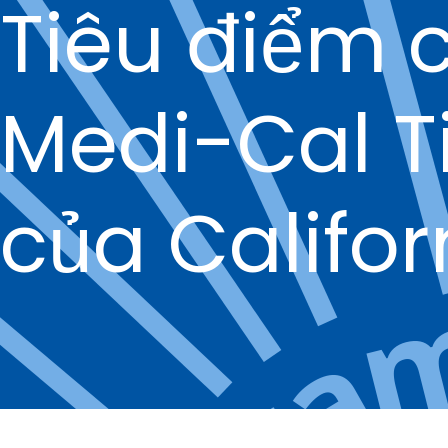
Tiêu điểm 
Medi-Cal T
của Califor