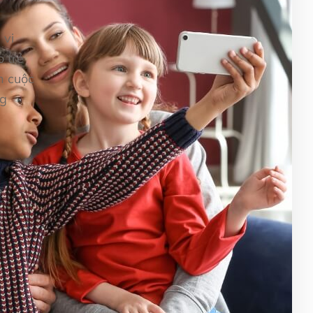
 vi
 trẻ
h cuộc
ng