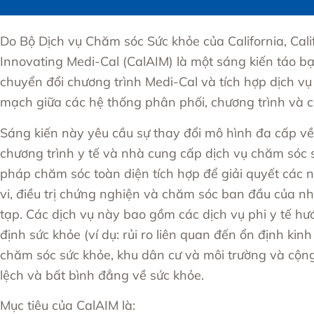
Do
Bộ Dịch vụ Chăm sóc Sức khỏe của California
, Cal
Innovating Medi-Cal (CalAIM) là một sáng kiến ​​táo 
chuyển đổi chương trình Medi-Cal và tích hợp dịch vụ
mạch giữa các hệ thống phân phối, chương trình và c
Sáng kiến ​​này yêu cầu sự thay đổi mô hình đa cấp về
chương trình y tế và nhà cung cấp dịch vụ chăm sóc
pháp chăm sóc toàn diện tích hợp
để giải quyết các 
vi, điều trị chứng nghiện và chăm sóc ban đầu của 
tạp. Các dịch vụ này bao gồm các dịch vụ phi y tế hư
định sức khỏe
(ví dụ: rủi ro liên quan đến ổn định kinh 
chăm sóc sức khỏe, khu dân cư và môi trường và cộn
lệch và bất bình đẳng về sức khỏe.
Mục tiêu của CalAIM là: