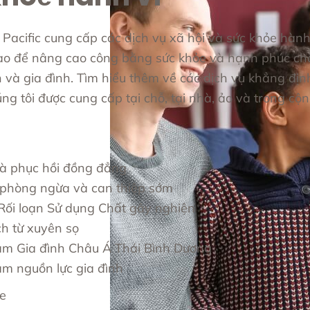
acific cung cấp các dịch vụ xã hội và sức khỏe hành
ao để nâng cao công bằng sức khỏe và hạnh phúc cho
n và gia đình. Tìm hiểu thêm về các dịch vụ khẳng địn
ng tôi được cung cấp tại chỗ, tại nhà, ảo và trong cộ
và phục hồi đồng đẳng
 phòng ngừa và can thiệp sớm
ị Rối loạn Sử dụng Chất gây nghiện
ch từ xuyên sọ
âm Gia đình Châu Á Thái Bình Dương
âm nguồn lực gia đình
e