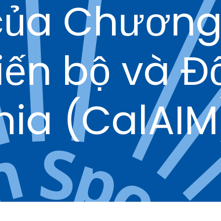
của Chương 
iến bộ và Đ
nia (CalAIM