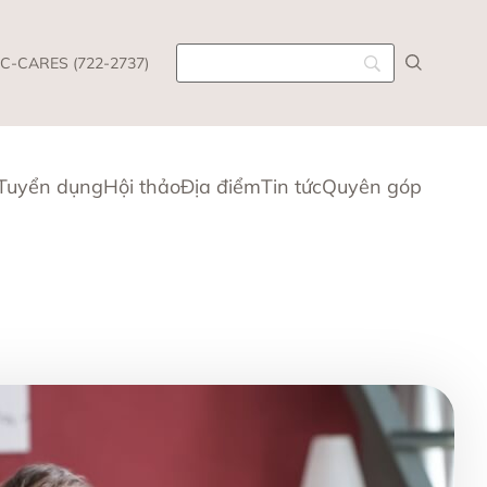
C-CARES (722-2737)
Tuyển dụng
Hội thảo
Địa điểm
Tin tức
Quyên góp