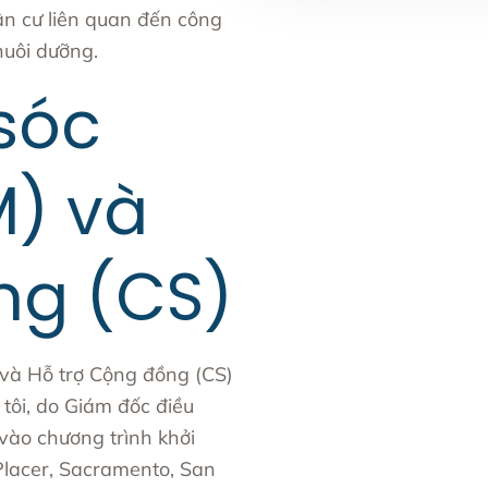
ân cư liên quan đến công
nuôi dưỡng.
sóc
) và
ng (CS)
và Hỗ trợ Cộng đồng (CS)
tôi, do
Giám đốc điều
vào chương trình khởi
Placer, Sacramento, San