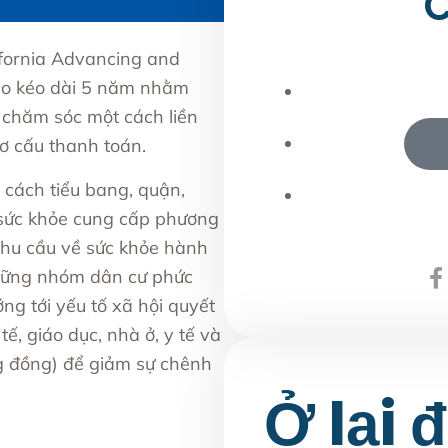
C
ifornia Advancing and
bạo kéo dài 5 năm nhằm
 chăm sóc một cách liền
ơ cấu thanh toán.
 cách tiểu bang, quận,
 sức khỏe cung cấp
phương
nhu cầu về sức khỏe hành
những nhóm dân cư phức
ớng tới
yếu tố xã hội quyết
tế, giáo dục, nhà ở, y tế và
g đồng) để giảm sự chênh
Ở lại