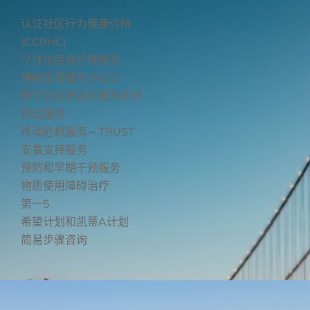
认证社区行为健康诊所
(CCBHC)
个性化综合护理服务
神经发育服务 (NDS)
基于社区的强化服务和环
绕式服务
移动危机服务 – TRUST
行为健康
安置支持服务
预防和早期干预服务
物质使用障碍治疗
教育计划
第一5
希望计划和凯蒂A计划
简易步骤咨询
支持服务