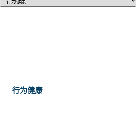
行为健康
Pacific Clinics 提供高
质量的行为健康和社会
服务，以促进儿童、成
人和家庭的健康公平和