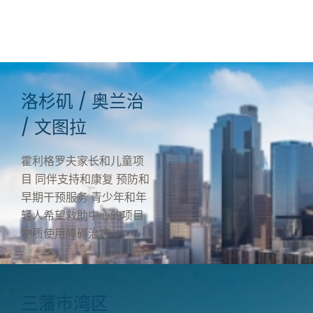
福祉。
洛杉矶 / 奥兰治
/ 文图拉
霍利格罗夫家长和儿童项
目
同伴支持和康复
预防和
早期干预服务
青少年和年
轻人希望救助中心的项目
物质使用障碍治疗
三藩市湾区