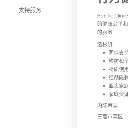
支持服务
Pacific
的健康公平和
的服务。
洛杉矶
同伴支
预防和
物质使
经颅磁
亚太家
家庭资
内陆帝国
三藩市湾区