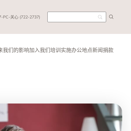
7-PC-关心 (722-2737)
来
我们的影响
加入我们
培训实施
办公地点
新闻
捐款