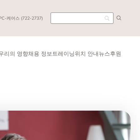
PC-케어스 (722-2737)
우리의 영향
채용 정보
트레이닝
위치 안내
​뉴스
후원