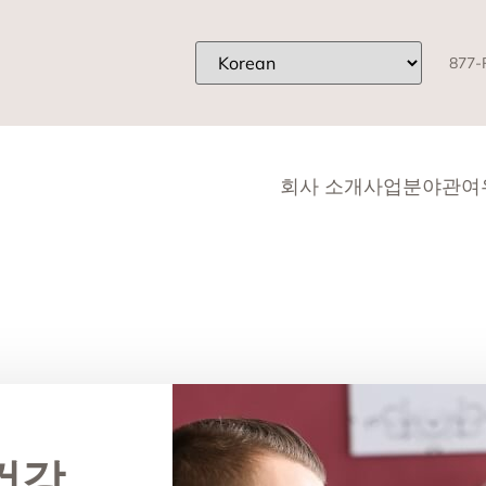
877-
회사 소개
사업분야
관여
건강