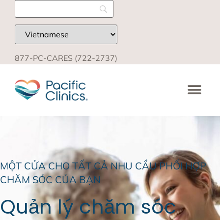
877-PC-CARES (722-2737)
MỘT CỬA CHO TẤT CẢ NHU CẦU PHỐI HỢP
CHĂM SÓC CỦA BẠN
Quản lý chăm sóc