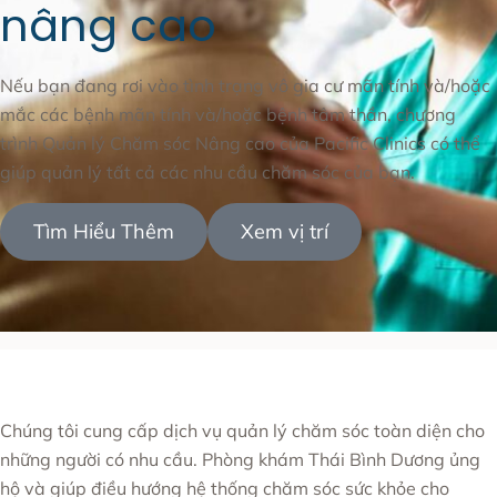
nâng cao
Nếu bạn đang rơi vào tình trạng vô gia cư mãn tính và/hoặc
mắc các bệnh mãn tính và/hoặc bệnh tâm thần, chương
trình Quản lý Chăm sóc Nâng cao của Pacific Clinics có thể
giúp quản lý tất cả các nhu cầu chăm sóc của bạn.
Tìm Hiểu Thêm
Xem vị trí
Chúng tôi cung cấp dịch vụ quản lý chăm sóc toàn diện cho
những người có nhu cầu. Phòng khám Thái Bình Dương ủng
hộ và giúp điều hướng hệ thống chăm sóc sức khỏe cho